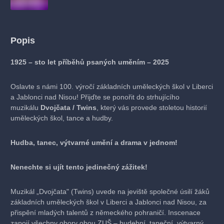
Popis
1925 – sto let příběhů psaných uměním – 2025
Oslavte s námi 100. výročí základních uměleckých škol v Liberci
a Jablonci nad Nisou! Přijďte se ponořit do strhujícího
muzikálu
Dvojčata / Twins
, který vás provede stoletou historií
uměleckých škol, tance a hudby.
Hudba, tanec, výtvarné umění a drama v jednom!
Nenechte si ujít tento jedinečný zážitek!
Muzikál „Dvojčata" (Twins) uvede na jeviště společné úsilí žáků
základních uměleckých škol v Liberci a Jablonci nad Nisou, za
přispění mladých talentů z německého pohraničí. Inscenace
zapojí všechny obory obou ZUŠ – hudební, taneční, výtvarný