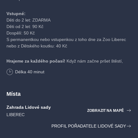
Vstupné:
Děti do 2 let: ZDARMA
Děti od 2 let: 90 Kč
Dospělí: 50 Kč
S permanentkou nebo vstupenkou z toho dne za Zoo Liberec
nebo z Dětského koutku: 40 Kč
Hrajeme za každého počasí!
Když nám začne pršet štěstí,
schováme se i s pohádkou do Experimentálního studia.
Délka
40
minut
Místa
Zahrada Lidové sady
ZOBRAZIT NA MAPĚ
LIBEREC
PROFIL POŘADATELE LIDOVÉ SADY