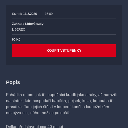
Štvrtok
13.8.2026
16:00
Zahrada Lidové sady
LIBEREC
90 Kč
KOUPIT VSTUPENKY
Popis
Pohádka o tom, jak tři loupežníci kradli jako straky, až narazili
na statek, kde hospodaří babička, pejsek, koza, kohout a tři
prasátka. Tam jejich štěstí v loupení končí a loupežníkům
nezbývá nic jiného, než se polepšit.
Délka představení cca 40 minut.