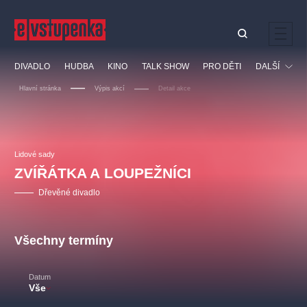
Ostatní hledají
DIVADLO
HUDBA
KINO
TALK SHOW
PRO DĚTI
DALŠÍ
Nejnavštěvovanější
Hlavní stránka
Výpis akcí
Detail akce
divadlo
premiéra
klasickáhudba
letníscéna
Festival
filmováhudba
muzikál
divadlofxšaldy
zámeklemberk
Ostatní
Prohlídky
doporučujeme
dfxs
Lidové sady
ZVÍŘÁTKA A LOUPEŽNÍCI
Vzdělávací
Dřevěné divadlo
Všechny termíny
Datum
Vše