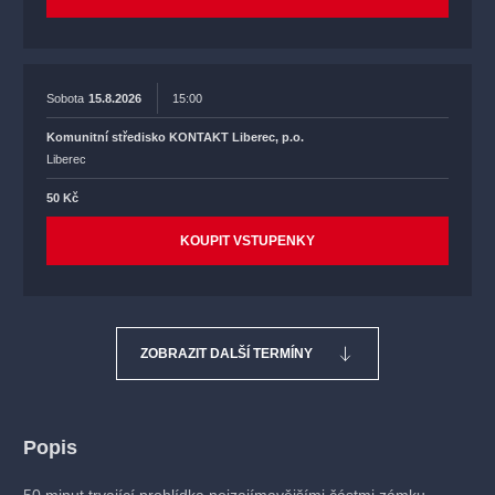
Sobota
15.8.2026
15:00
Komunitní středisko KONTAKT Liberec, p.o.
Liberec
50 Kč
KOUPIT VSTUPENKY
ZOBRAZIT DALŠÍ TERMÍNY
Popis
50 minut trvající prohlídka nejzajímavějšími částmi zámku