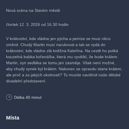
Nová scéna na Starém městě
čtvrtek 12. 3. 2026 od 16.30 hodin
V království, kde vládne jen pýcha a peníze se musí něco
změnit. Chudý Martin musí narukovat a tak se vydá do
království, kde vládne zlá kněžna Kateřina. Na cestě ho potká
kouzelná babka kořenářka, která mu vyvěští, že bude králem.
Martin, syn sedláka se tomu jen zasměje. Však není možné,
aby chudý synek byl králem. Nakonec se opravdu stane králem,
ale proč a za jakých okolností? To musíte navštívit naše dětské
divadelní představení.
adresa: Železná 33/4, Mladá Boleslav
Délka
40
minut
cena vstupenky: 120 Kč
Místa
délka představení: 40 minut