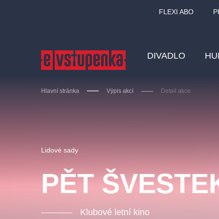
FLEXI ABO
P
DIVADLO
HU
Hlavní stránka
Výpis akcí
Detail akce
Ostatní hledají
Lidové sady
Nejnavštěvovanější
PĚT ŠVESTE
divadlo
premiéra
zámeklemberk
doporučuj
Klubové letní kino