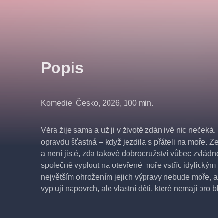
Popis
Komedie,
Česko, 2026, 100 min.
Věra žije sama a už ji v životě zdánlivě nic nečeká.
opravdu šťastná – když jezdila s přáteli na moře. Ze
a není jisté, zda takové dobrodružství vůbec zvládn
společně vyplout na otevřené moře vstříc idylický
největším ohrožením jejich výpravy nebude moře, an
vyplují napovrch, ale vlastní děti, které nemají pro 
.............