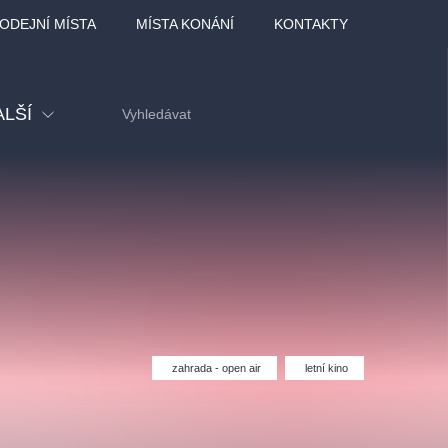
ODEJNÍ MÍSTA
MÍSTA KONÁNÍ
KONTAKTY
ALŠÍ
tival
tatní
ohlídky
dělávací
zahrada - open air
letní kino
adlofxšaldy