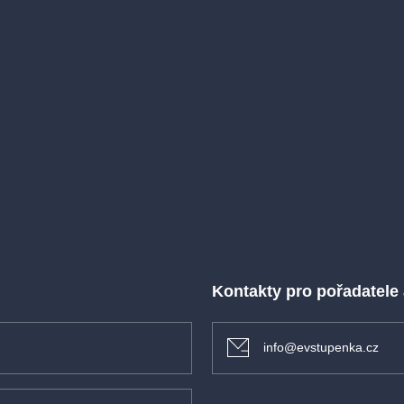
rtek
obně na pokladně Lidových sadů.
tevírají vždy 1 hodinu před začátkem
t počasí, nezoufáme – promítání
ěte i přátele!
 (s vodítkem a ohleduplností
Kontakty pro pořadatele
info@evstupenka.cz