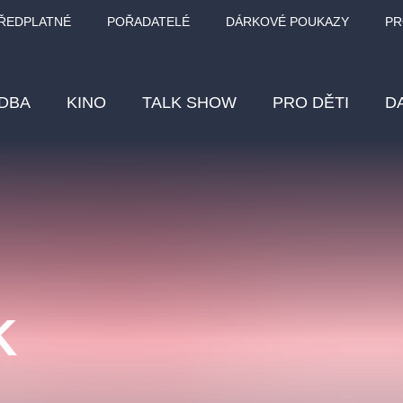
ŘEDPLATNÉ
POŘADATELÉ
DÁRKOVÉ POUKAZY
PR
DBA
KINO
TALK SHOW
PRO DĚTI
D
Fes
Os
Pr
Vz
K
klasickáhudba
letníscéna
filmováhudba
muzikál
div
eme
dfxs