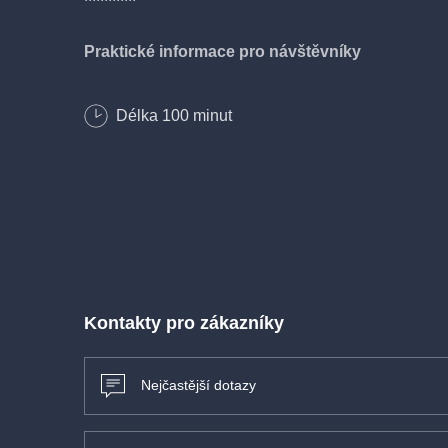
Praktické informace pro návštěvníky
Promítáme pravidelně: každé úterý, středu a čtv
Délka
100
minut
Vstupenky:
Koupíte v předprodeji online nebo os
Otevření areálu:
Pokladna na místě a bar pro vás o
promítání. Vyrazte včas na drink!
Hrajeme za každého počasí:
Když nám nebude přá
jednoduše přesouváme do vnitřních prostor.
Promítáme od minimálního počtu 12 diváků, tak vezm
Pet friendly:
Vaši čtyřnozí parťáci jsou u nás vítáni
k ostatním).
Kontakty pro zákazníky
Nejčastější dotazy