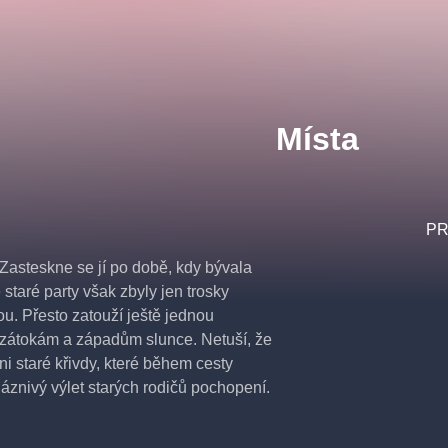
Místa
PR
 Zasteskne se jí po době, kdy bývala
 staré party však zbyly jen trosky
ou. Přesto zatouží ještě jednou
m zátokám a západům slunce. Netuší, že
i staré křivdy, které během cesty
bláznivý výlet starých rodičů pochopení.