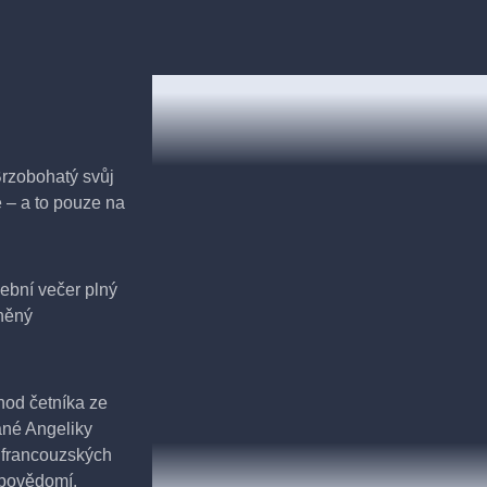
rzobohatý svůj
 – a to pouze na
ební večer plný
něný
hod četníka ze
ané Angeliky
 francouzských
m povědomí.