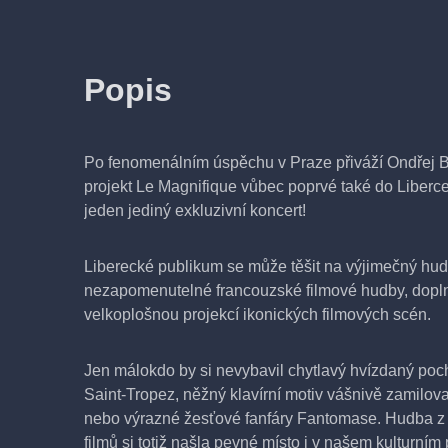
Popis
Po fenomenálním úspěchu v Praze přiváží Ondřej B
projekt Le Magnifique vůbec poprvé také do Liberce
jeden jediný exkluzivní koncert!
Liberecké publikum se může těšit na výjimečný hud
nezapomenutelné francouzské filmové hudby, dopl
velkoplošnou projekcí ikonických filmových scén.
Jen málokdo by si nevybavil chytlavý hvízdaný poc
Saint-Tropez, něžný klavírní motiv vášnivě zamilov
nebo výrazné žesťové fanfáry Fantomase. Hudba z
filmů si totiž našla pevné místo i v našem kulturní