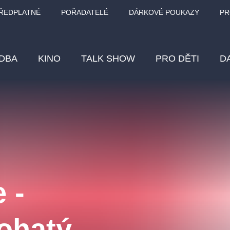
ŘEDPLATNÉ
POŘADATELÉ
DÁRKOVÉ POUKAZY
PR
DBA
KINO
TALK SHOW
PRO DĚTI
D
Fes
Os
Pr
Vz
 -
klasickáhudba
letníscéna
filmováhudba
muzikál
div
eme
dfxs
ohatý