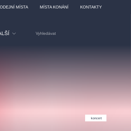
ODEJNÍ MÍSTA
MÍSTA KONÁNÍ
KONTAKTY
ALŠÍ
tival
tatní
ohlídky
dělávací
adlofxšaldy
koncert