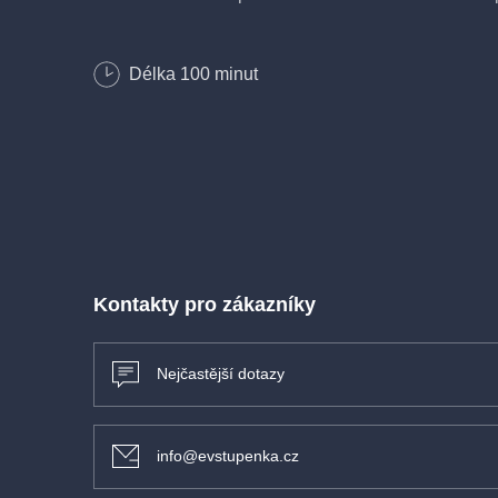
Právě proto vzniklo pod taktovkou hudebního sklad
Délka
100
minut
Ondřeje Brzobohatého jedinečné představení, které
symfonického orchestru a pečlivě vybraných filmo
připomene nesmrtelné melodie z pera francouzských
tentokrát v Liberci.
Kontakty pro zákazníky
Nejčastější dotazy
info@evstupenka.cz