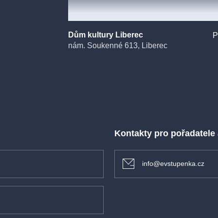
atele a aranžéra
Dům kultury Liberec
P
 prostřednictvím
nám. Soukenné 613, Liberec
vých ukázek
 mistrů – a to
Kontakty pro pořadatele
info@evstupenka.cz