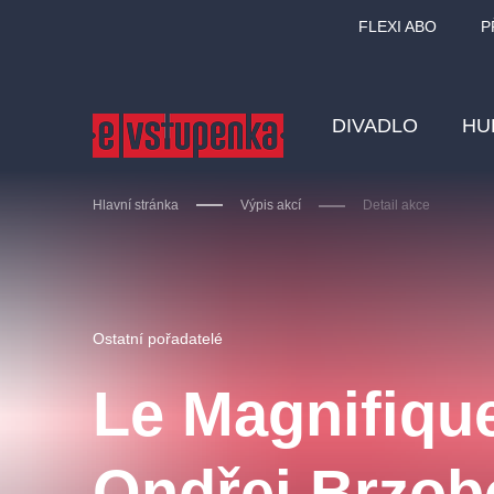
FLEXI ABO
P
DIVADLO
HU
Hlavní stránka
Výpis akcí
Detail akce
Ostatní hledají
Ostatní pořadatelé
Nejnavštěvovanější
Le Magnifique
divadlo
premiéra
zámeklemberk
doporučuj
Ondřej Brzob