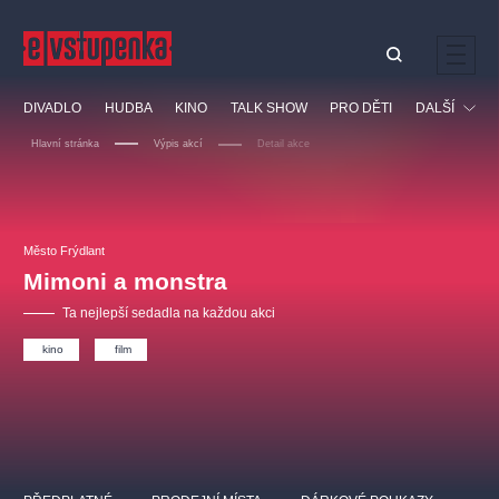
Ostatní hledají
DIVADLO
HUDBA
KINO
TALK SHOW
PRO DĚTI
DALŠÍ
Nejnavštěvovanější
Hlavní stránka
Výpis akcí
Detail akce
divadlo
premiéra
klasickáhudba
letníscéna
Festival
filmováhudba
muzikál
divadlofxšaldy
zámeklemberk
Ostatní
Prohlídky
doporučujeme
dfxs
Město Frýdlant
Mimoni a monstra
Vzdělávací
Ta nejlepší sedadla na každou akci
kino
film