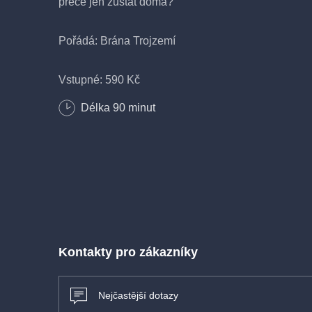
přece jen zůstat doma?
Pořádá: Brána Trojzemí
Vstupné: 590 Kč
Délka
90
minut
Kontakty pro zákazníky
Nejčastější dotazy