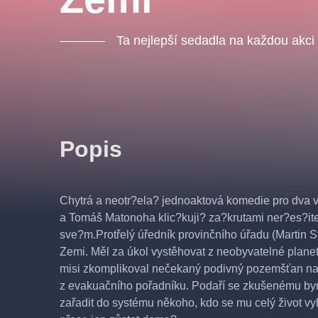
Ta nejlepší sedadla na každou akci
Popis
Chytrá a neotr?ela? jednoaktová komedie pro dva v
a Tomáš Matonoha klic?kuji? za?krutami ner?es?it
sve?m.Protřelý úředník provinčního úřadu (Martin 
Zemi. Měl za úkol vystěhovat z neobyvatelné planet
misi zkomplikoval nečekaný podivný pozemšťan nav
z evakuačního pořadníku. Podaří se zkušenému byro
zařadit do systému někoho, kdo se mu celý život v