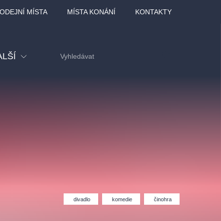
ODEJNÍ MÍSTA
MÍSTA KONÁNÍ
KONTAKTY
ALŠÍ
tival
tatní
ohlídky
dělávací
adlofxšaldy
divadlo
komedie
činohra