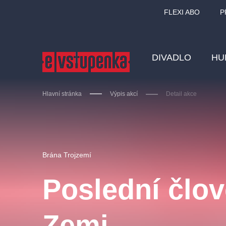
FLEXI ABO
P
DIVADLO
HU
Hlavní stránka
Výpis akcí
Detail akce
Ostatní hledají
Brána Trojzemí
Nejnavštěvovanější
Poslední člov
divadlo
premiéra
zámeklemberk
doporučuj
Zemi