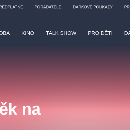
ŘEDPLATNÉ
POŘADATELÉ
DÁRKOVÉ POUKAZY
PR
DBA
KINO
TALK SHOW
PRO DĚTI
D
Fes
Os
Pr
Vz
ěk na
klasickáhudba
letníscéna
filmováhudba
muzikál
div
eme
dfxs