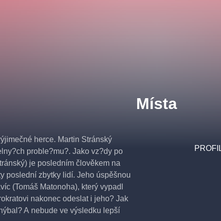
Místa
ýjimečné herce. Martin Stránský
PROFI
elny?ch proble?mu?. Jako vz?dy po
Stránský) je posledním člověkem na
y poslední zbytky lidí. Jeho úspěšnou
íc (Tomáš Matonoha), který vypadl
kratovi nakonec odeslat i jeho? Jak
yhýbal? A nebude ve výsledku lepší