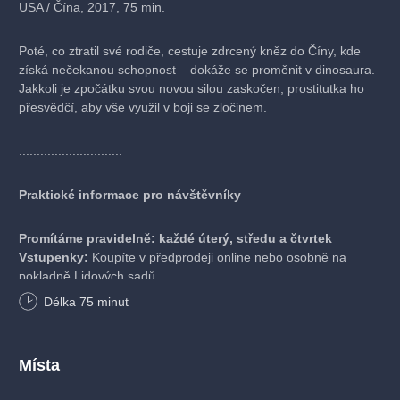
USA / Čína, 2017, 75 min.
Poté, co ztratil své rodiče, cestuje zdrcený kněz do Číny, kde
získá nečekanou schopnost – dokáže se proměnit v dinosaura.
Jakkoli je zpočátku svou novou silou zaskočen, prostitutka ho
přesvědčí, aby vše využil v boji se zločinem.
.............................
Praktické informace pro návštěvníky
Promítáme pravidelně: každé úterý, středu a čtvrtek
Vstupenky:
Koupíte v předprodeji online nebo osobně na
pokladně Lidových sadů.
Otevření areálu:
Pokladna na místě a bar pro vás otevírají
Délka
75
minut
vždy 1 hodinu před začátkem promítání. Vyrazte včas na drink!
Hrajeme za každého počasí
: Když nám nebude přát počasí,
nezoufáme – promítání jednoduše přesouváme do vnitřních
Místa
prostor.
Promítáme od minimálního počtu 12 diváků, tak vezměte