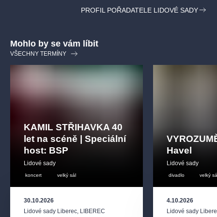
i přátele!
PROFIL POŘADATELE LIDOVÉ SADY
Pet friendly:
Vaši čtyřnozí parťáci jsou u nás vítáni (s vodítkem
a ohleduplností k ostatním).
Mohlo by se vám líbit
VŠECHNY TERMÍNY
KAMIL STŘIHAVKA 40
let na scéně | Speciální
VYROZUMĚN
host: BSP
Havel
Lidové sady
Lidové sady
koncert
velký sál
divadlo
velký sá
30.10.2026
4.10.2026
Lidové sady Liberec
,
LIBEREC
Lidové sady Liber