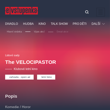
Ostatní hledají
DIVADLO
HUDBA
KINO
TALK SHOW
PRO DĚTI
DALŠÍ
Nejnavštěvovanější
Hlavní stránka
Výpis akcí
Detail akce
divadlo
premiéra
klasickáhudba
letníscéna
Festival
filmováhudba
muzikál
divadlofxšaldy
zámeklemberk
Ostatní
Prohlídky
doporučujeme
dfxs
Lidové sady
The VELOCIPASTOR
Vzdělávací
Klubové letní kino
zahrada - open air
letní kino
Popis
Komedie / Horor