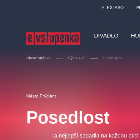
FLEXI ABO
P
DIVADLO
HU
Hlavní stránka
Výpis akcí
Detail akce
Ostatní hledají
Město Frýdlant
Nejnavštěvovanější
Posedlost
divadlo
premiéra
zámeklemberk
doporučuj
Ta nejlepší sedadla na každou akci