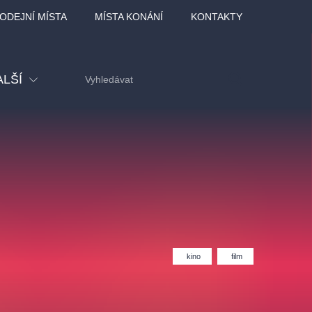
ODEJNÍ MÍSTA
MÍSTA KONÁNÍ
KONTAKTY
ALŠÍ
tival
tatní
ohlídky
dělávací
kino
film
adlofxšaldy