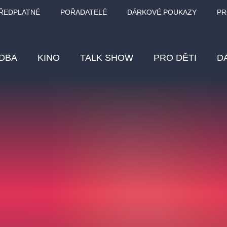
ŘEDPLATNÉ
POŘADATELÉ
DÁRKOVÉ POUKAZY
PR
DBA
KINO
TALK SHOW
PRO DĚTI
D
Fes
Os
Pr
Vz
klasickáhudba
letníscéna
filmováhudba
muzikál
div
eme
dfxs