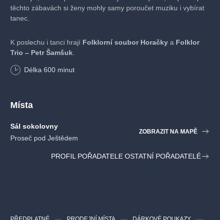
těchto zábavách si ženy mohly samy poroučet muziku i vybírat
tanec.
K poslechu i tanci hrají
Folklorní soubor Horačky
a
Folklor
Trio – Petr Šamšuk
.
Délka
600
minut
Místa
Sál sokolovny
ZOBRAZIT NA MAPĚ
Proseč pod Ještědem
PROFIL POŘADATELE OSTATNÍ POŘADATELÉ
PŘEDPLATNÉ
PRODEJNÍ MÍSTA
DÁRKOVÉ POUKAZY