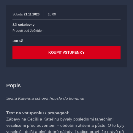
Sobota
21.11.2026
18:00
Sál sokolovny
Proseč pod Ještědem
200 Kč
KOUPIT VSTUPENKY
Popis
Svatá Kateřina schová housle do komína!
Text na vstupenku / propagaci:
Zábavy na Cecílii a Kateřinu bývaly posledními tanečními
veselicemi před adventem – obdobím ztišení a půstu. O to byly
veselejší, delší a plné dobré nálady. Tradice praví, že právě při