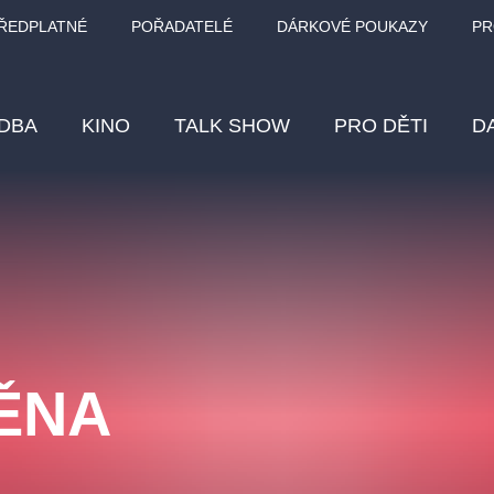
ŘEDPLATNÉ
POŘADATELÉ
DÁRKOVÉ POUKAZY
PR
DBA
KINO
TALK SHOW
PRO DĚTI
D
Fes
Os
Pr
Vz
ĚNA
klasickáhudba
letníscéna
filmováhudba
muzikál
div
eme
dfxs
–