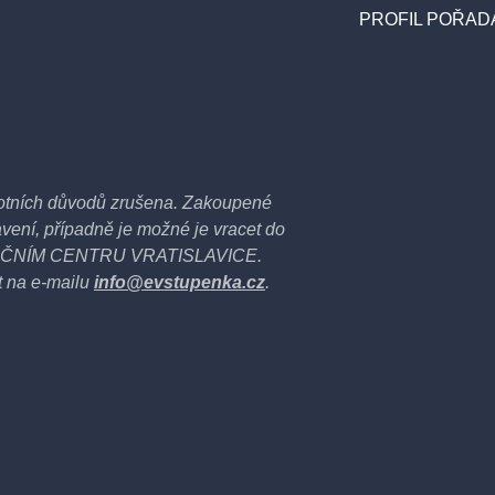
PROFIL POŘAD
otních důvodů zrušena. Zakoupené
avení, případně je možné je vracet do
FORMAČNÍM CENTRU VRATISLAVICE.
t na e-mailu
info@evstupenka.cz
.
 zvláště pokud jde o dobroty,
tka k rozumu.