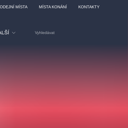
ODEJNÍ MÍSTA
MÍSTA KONÁNÍ
KONTAKTY
ALŠÍ
tival
tatní
ohlídky
dělávací
adlofxšaldy