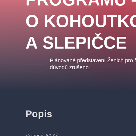
O KOHOUTK
A SLEPIČCE
Plánované představení Ženich pro če
důvodů zrušeno.
Popis
Vstupné: 80 Kč