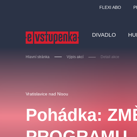
FLEXI ABO
P
DIVADLO
HU
Hlavní stránka
Výpis akcí
Detail akce
Ostatní hledají
Vratislavice nad Nisou
Nejnavštěvovanější
Pohádka: ZM
divadlo
premiéra
zámeklemberk
doporučuj
PROGRAMU 