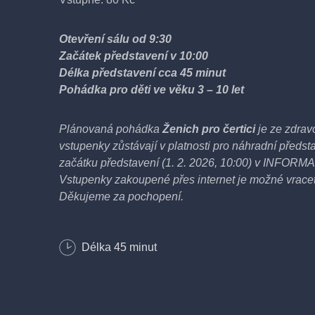
Otevření sálu od 9:30
Začátek představení v 10:00
Délka představení cca 45 minut
Pohádka pro děti ve věku 3 – 10 let
Plánovaná pohádka
Ženich pro čertici
je ze zdrav
vstupenky zůstávají v platnosti pro náhradní předst
začátku představení (1. 2. 2026, 10:00) v IN
Vstupenky zakoupené přes internet je možné vrace
Děkujeme za pochopení.
Pohádka o lakomém kohoutkovi, který se nerad dělí,
Délka
45
minut
a o obětavé slepičce, která nakonec přivede kohou
Hraje Divadélko Koloběžka