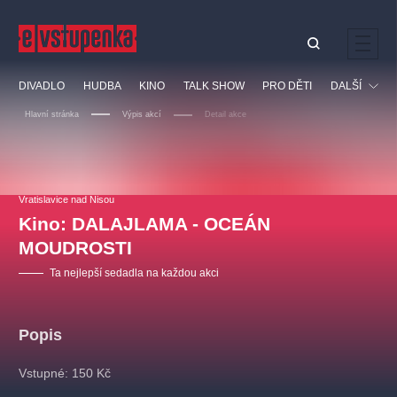
Ostatní hledají
DIVADLO
HUDBA
KINO
TALK SHOW
PRO DĚTI
DALŠÍ
Nejnavštěvovanější
Hlavní stránka
Výpis akcí
Detail akce
divadlo
premiéra
klasickáhudba
letníscéna
Festival
filmováhudba
muzikál
divadlofxšaldy
zámeklemberk
Ostatní
Prohlídky
doporučujeme
dfxs
Vratislavice nad Nisou
Kino: DALAJLAMA - OCEÁN
Vzdělávací
MOUDROSTI
Ta nejlepší sedadla na každou akci
Popis
Vstupné: 150 Kč