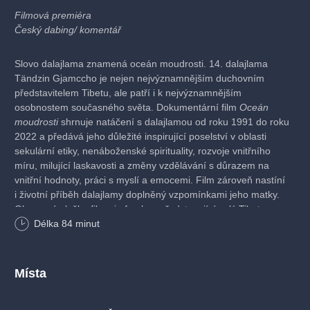
Filmová premiéra
Český dabing/ komentář
Slovo dalajlama znamená oceán moudrosti. 14. dalajlama
Tändzin Gjamccho je nejen nejvýznamnějším duchovním
představitelem Tibetu, ale patří i k nejvýznamnějším
osobnostem současného světa. Dokumentární film
Oceán
moudrosti
shrnuje natáčení s dalajlamou od roku 1991 do roku
2022 a předává jeho důležité inspirující poselství v oblasti
sekulární etiky, nenáboženské spirituality, rozvoje vnitřního
míru, milující laskavosti a změny vzdělávání s důrazem na
vnitřní hodnoty, práci s myslí a emocemi. Film zároveň nastíní
i životní příběh dalajlamy doplněný vzpomínkami jeho matky.
Obrazová složka filmu je freskou představující celý Tibet -
krajinu i její obyvatele. Uvidíme nejvýznamnější místa, ojedinělé
Délka
84
minut
a téměř neznámé rituály a slavnosti.
Dokumentární, Česko, 2026, 84 min
Místa
Režie: Viliam Poltikovič
Scénář: Viliam Poltikovič