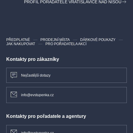
PROFIL POŘADATELE VRATISLAVICE NAD NISOU
Kamera: Viliam Poltikovič
Hudba: Ladislav Faktor
Hrají: dalajlama Tändzin
VIDEOUKÁZKA
PŘEDPLATNÉ
PRODEJNÍ MÍSTA
DÁRKOVÉ POUKAZY
JAK NAKUPOVAT
PRO POŘADATELA AKCÍ
Kontakty pro zákazníky
Nejčastější dotazy
info@evstupenka.cz
Kontakty pro pořadatele a agentury