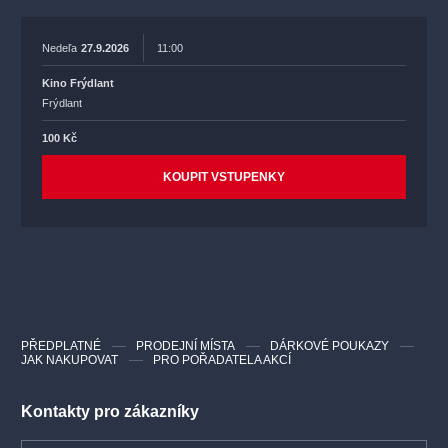
Nedeľa
27.9.2026
11:00
Kino Frýdlant
Frýdlant
100 Kč
KOUPIT VSTUPENKY
PŘEDPLATNÉ
PRODEJNÍ MÍSTA
DÁRKOVÉ POUKAZY
JAK NAKUPOVAT
PRO POŘADATELA AKCÍ
Kontakty pro zákazníky