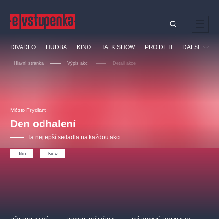
Ostatní hledají
DIVADLO
HUDBA
KINO
TALK SHOW
PRO DĚTI
DALŠÍ
Nejnavštěvovanější
Hlavní stránka
Výpis akcí
Detail akce
divadlo
premiéra
klasickáhudba
letníscéna
Festival
filmováhudba
muzikál
divadlofxšaldy
zámeklemberk
Ostatní
Prohlídky
doporučujeme
dfxs
Město Frýdlant
Den odhalení
Vzdělávací
Ta nejlepší sedadla na každou akci
film
kino