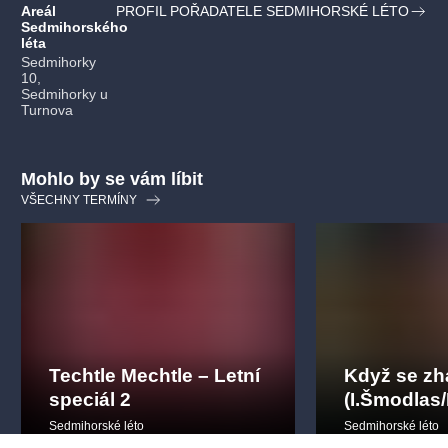
Areál
PROFIL POŘADATELE SEDMIHORSKÉ LÉTO
Sedmihorského
léta
Sedmihorky
10,
Sedmihorky u
Turnova
Mohlo by se vám líbit
VŠECHNY TERMÍNY
Techtle Mechtle – Letní
Když se z
speciál 2
(I.Šmodlas
Sedmihorské léto
Sedmihorské léto