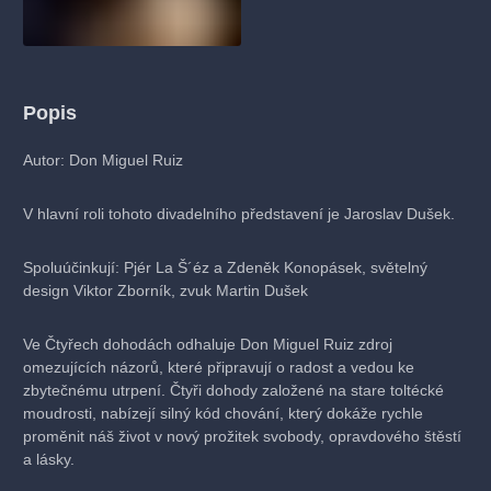
Popis
Autor: Don Miguel Ruiz
V hlavní roli tohoto divadelního představení je Jaroslav Dušek.
Spoluúčinkují: Pjér La Š´éz a Zdeněk Konopásek, světelný
design Viktor Zborník, zvuk Martin Dušek
Ve Čtyřech dohodách odhaluje Don Miguel Ruiz zdroj
omezujících názorů, které připravují o radost a vedou ke
zbytečnému utrpení. Čtyři dohody založené na stare toltécké
moudrosti, nabízejí silný kód chování, který dokáže rychle
proměnit náš život v nový prožitek svobody, opravdového štěstí
a lásky.