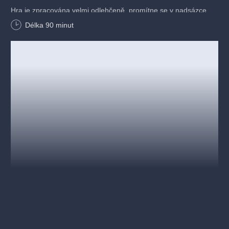
Hra je zpracována velmi odlehčeně, promítne se v nadsázce,
volně zpracovaná, improvizujeme.
Délka
90
minut