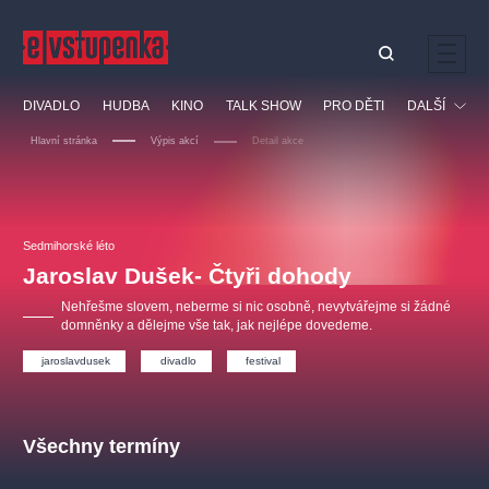
Ostatní hledají
DIVADLO
HUDBA
KINO
TALK SHOW
PRO DĚTI
DALŠÍ
Nejnavštěvovanější
Hlavní stránka
Výpis akcí
Detail akce
divadlo
premiéra
klasickáhudba
letníscéna
Festival
filmováhudba
muzikál
divadlofxšaldy
zámeklemberk
Ostatní
Prohlídky
doporučujeme
dfxs
Sedmihorské léto
Jaroslav Dušek- Čtyři dohody
Vzdělávací
Nehřešme slovem, neberme si nic osobně, nevytvářejme si žádné
domněnky a dělejme vše tak, jak nejlépe dovedeme.
jaroslavdusek
divadlo
festival
Všechny termíny