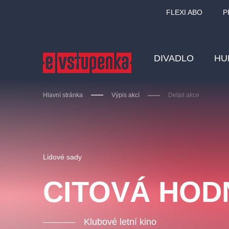
FLEXI ABO
P
DIVADLO
HU
Hlavní stránka
Výpis akcí
Detail akce
Ostatní hledají
Lidové sady
Nejnavštěvovanější
CITOVÁ HOD
divadlo
premiéra
zámeklemberk
doporučuj
Klubové letní kino