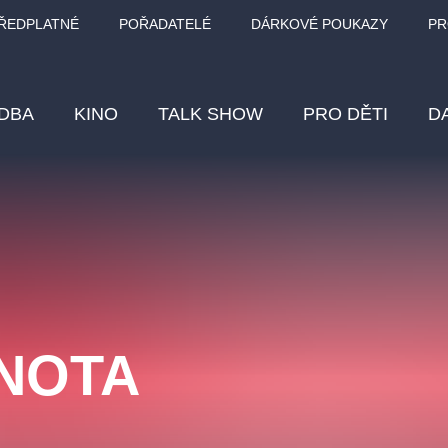
ŘEDPLATNÉ
POŘADATELÉ
DÁRKOVÉ POUKAZY
PR
DBA
KINO
TALK SHOW
PRO DĚTI
D
Fes
Os
Pr
Vz
NOTA
klasickáhudba
letníscéna
filmováhudba
muzikál
div
eme
dfxs