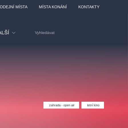
ODEJNÍ MÍSTA
MÍSTA KONÁNÍ
KONTAKTY
ALŠÍ
tival
tatní
ohlídky
dělávací
zahrada - open air
letní kino
adlofxšaldy