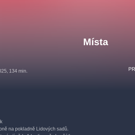
Místa
PR
025, 134 min.
ek
obně na pokladně Lidových sadů.