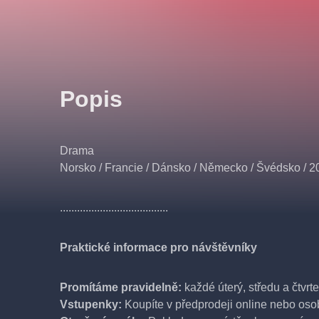
Popis
Drama
Norsko / Francie / Dánsko / Německo / Švédsko / 2
......................................
Praktické informace pro návštěvníky
Promítáme pravidelně:
každé úterý, středu a čtvrt
Vstupenky:
Koupíte v předprodeji online nebo os