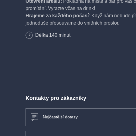
Otevření areálu:
Pokladna na místě a bar pro vás o
promítání. Vyrazte včas na drink!
Hrajeme za každého počasí:
Když nám nebude přá
jednoduše přesouváme do vnitřních prostor.
Promítáme od minimálního počtu 12 diváků, tak vezm
Délka
140
minut
Pet friendly:
Vaši čtyřnozí parťáci jsou u nás vítáni
k ostatním).
Kontakty pro zákazníky
Nejčastější dotazy