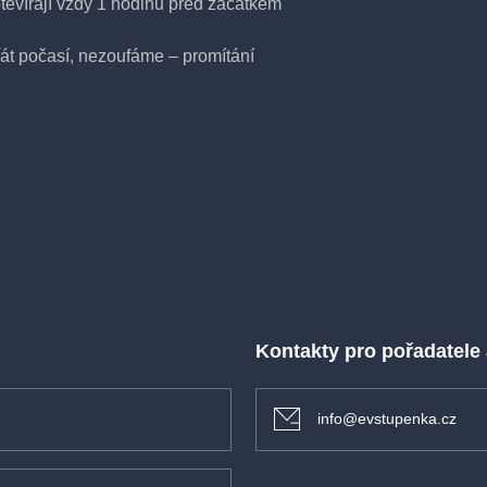
tevírají vždy 1 hodinu před začátkem
t počasí, nezoufáme – promítání
ěte i přátele!
 (s vodítkem a ohleduplností
Kontakty pro pořadatele
info@evstupenka.cz