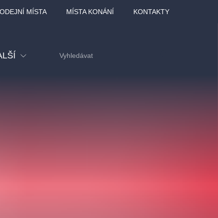
ODEJNÍ MÍSTA
MÍSTA KONÁNÍ
KONTAKTY
ALŠÍ
tival
tatní
ohlídky
dělávací
adlofxšaldy