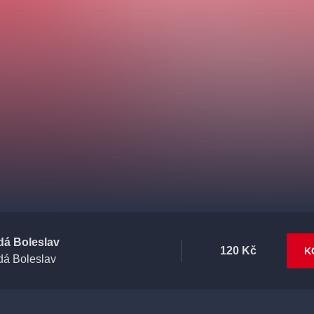
dá Boleslav
120 Kč
K
dá Boleslav