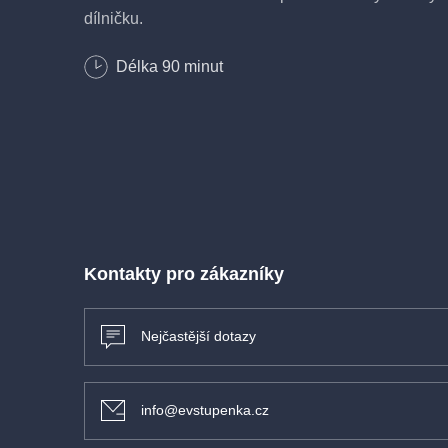
dílničku.
Délka
90
minut
vstupné: 120 Kč
Kontakty pro zákazníky
Nejčastější dotazy
info@evstupenka.cz