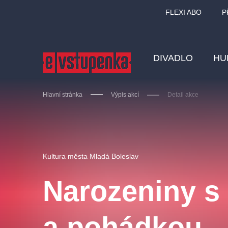
FLEXI ABO
P
DIVADLO
HU
Hlavní stránka
Výpis akcí
Detail akce
Ostatní hledají
Kultura města Mladá Boleslav
Nejnavštěvovanější
Narozeniny 
divadlo
premiéra
zámeklemberk
doporučuj
a pohádkou