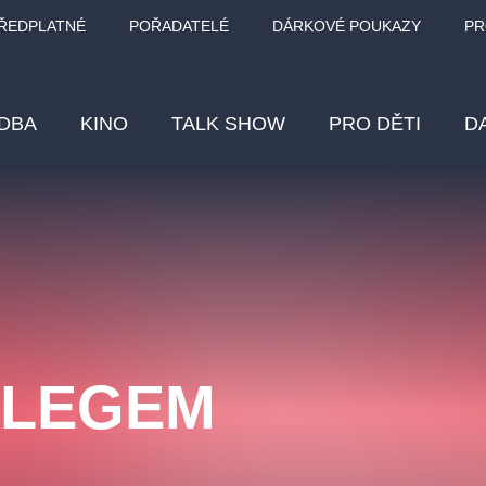
ŘEDPLATNÉ
POŘADATELÉ
DÁRKOVÉ POUKAZY
PR
DBA
KINO
TALK SHOW
PRO DĚTI
D
Fes
Os
Pr
Vz
s LEGEM
klasickáhudba
letníscéna
filmováhudba
muzikál
div
eme
dfxs