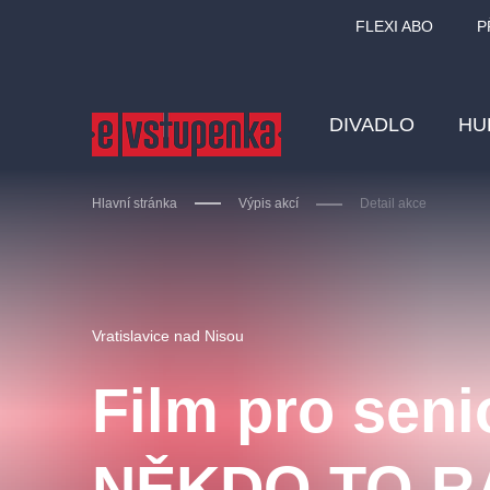
FLEXI ABO
P
DIVADLO
HU
Hlavní stránka
Výpis akcí
Detail akce
Ostatní hledají
Vratislavice nad Nisou
Nejnavštěvovanější
Film pro seni
divadlo
premiéra
zámeklemberk
doporučuj
NĚKDO TO R