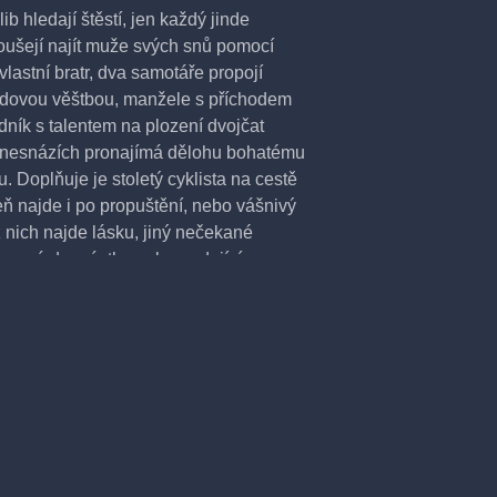
b hledají štěstí, jen každý jinde
oušejí najít muže svých snů pomocí
lastní bratr, dva samotáře propojí
udovou věštbou, manžele s příchodem
ník s talentem na plození dvojčat
a v nesnázích pronajímá dělohu bohatému
u. Doplňuje je stoletý cyklista na cestě
eň najde i po propuštění, nebo vášnivý
 nich najde lásku, jiný nečekané
lazená dvanáctka nebo padající
t, Petr Uhlík, Štěpán Kozub, Eva
rášilová Fialová