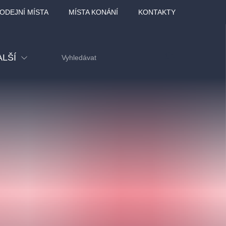
ODEJNÍ MÍSTA
MÍSTA KONÁNÍ
KONTAKTY
ALŠÍ
tival
tatní
ohlídky
dělávací
adlofxšaldy