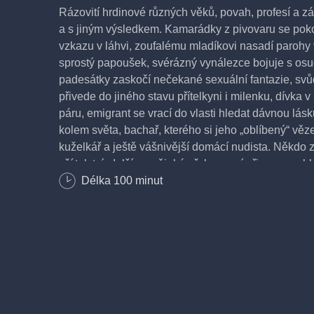
Rázovití hrdinové různých věků, povah, profesí a záli
a s jiným výsledkem. Kamarádky z pivovaru se pok
vzkazu v láhvi, zoufalému mladíkovi nasadí parohy v
sprostý papoušek, svérázný vynálezce bojuje s os
padesátky zaskočí nečekané sexuální fantazie, svůd
přivede do jiného stavu přítelkyni i milenku, dívk
páru, emigrant se vrací do vlasti hledat dávnou lásk
kolem světa, bachař, kterého si jeho „oblíbený“ věz
kuželkář a ještě vášnivější domácí nudista. Někdo z
přátelství, dalšímu nějaké překvapení přinese vych
hvězda.
Délka
100
minut
Komedie, Česko, 2026, 100 min
Režie: Martin Horský
Scénář: Martin Horský
Kamera: Jan Drnek
Hrají: Miroslav Donutil, Marek Taclík, Martin Pechlá
Leinweberová, Jenovéfa Boková, Jiří Lábus, Anna P