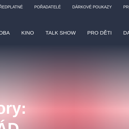
ŘEDPLATNÉ
POŘADATELÉ
DÁRKOVÉ POUKAZY
PR
DBA
KINO
TALK SHOW
PRO DĚTI
D
Fes
Os
Pr
Vz
ory:
klasickáhudba
letníscéna
filmováhudba
muzikál
div
eme
dfxs
ÁD