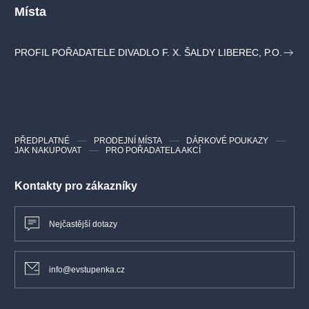
Johann Sebastian Bach – Koncert d-moll pro hoboj a housle,
Místa
BWV 1060
Mikuláš Schneider-Trnavský – Missa pastoralis „Alma nox“
Miloš Bok – Symfonické koledy pro dětský sbor, varhany
PROFIL POŘADATELE DIVADLO F. X. ŠALDY LIBEREC, P.O.
a orchestr
PŘEDPLATNÉ
PRODEJNÍ MÍSTA
DÁRKOVÉ POUKAZY
JAK NAKUPOVAT
PRO POŘADATELA AKCÍ
Kontakty pro zákazníky
Nejčastější dotazy
info@evstupenka.cz