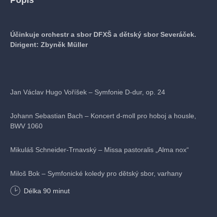
Popis
Účinkuje orchestr a sbor DFXŠ a dětský sbor Severáček.
Dirigent: Zbyněk Müller
Jan Václav Hugo Voříšek – Symfonie D-dur, op. 24
Johann Sebastian Bach – Koncert d-moll pro hoboj a housle,
BWV 1060
Mikuláš Schneider-Trnavský – Missa pastoralis „Alma nox“
Miloš Bok – Symfonické koledy pro dětský sbor, varhany
a orchestr
Délka
90
minut
Jan Václav Hugo Voříšek – Symfonie D-dur, op. 24