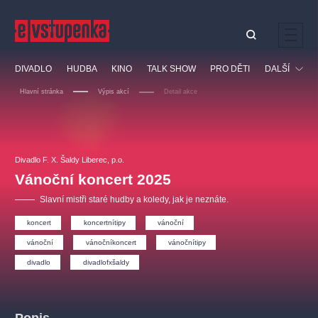
Ostatní hledají
DIVADLO
HUDBA
KINO
TALK SHOW
PRO DĚTI
DALŠÍ
Nejnavštěvovanější
Hlavní stránka
Výpis akcí
Detail akce
divadlo
premiéra
klasickáhudba
letníscéna
Festival
filmováhudba
muzikál
divadlofxšaldy
zámeklemberk
Ostatní
Prohlídky
doporučujeme
dfxs
Divadlo F. X. Šaldy Liberec, p.o.
Vánoční koncert 2025
Vzdělávací
Slavní mistři staré hudby a koledy, jak je neznáte.
koncert
koncertnítipy
vánoční
vánoční
vánočníkoncert
vánočnítipy
divadlo
divadlofxšaldy