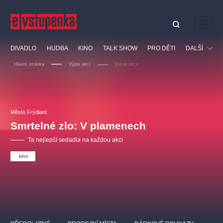
Ostatní hledají
DIVADLO
HUDBA
KINO
TALK SHOW
PRO DĚTI
DALŠÍ
Nejnavštěvovanější
Hlavní stránka
Výpis akcí
Detail akce
divadlo
premiéra
klasickáhudba
letníscéna
Festival
filmováhudba
muzikál
divadlofxšaldy
zámeklemberk
Ostatní
Prohlídky
doporučujeme
dfxs
Město Frýdlant
Smrtelné zlo: V plamenech
Vzdělávací
Ta nejlepší sedadla na každou akci
kino