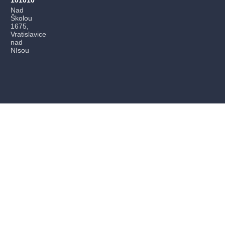
101010
Nad
Školou
1675,
Vratislavice
nad
NIsou
PŘEDPLATNÉ
PRODEJNÍ MÍSTA
DÁRKOVÉ POUKAZY
JAK NAKUPOVAT
PRO POŘADATELA AKCÍ
Kontakty pro zákazníky
Nejčastější dotazy
info@evstupenka.cz