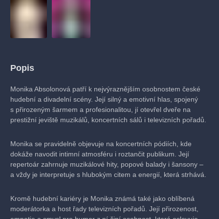
Popis
Monika Absolonová patří k nejvýraznějším osobnostem české
hudební a divadelní scény. Její silný a emotivní hlas, spojený
s přirozeným šarmem a profesionalitou, jí otevřel dveře na
prestižní jeviště muzikálů, koncertních sálů i televizních pořadů.
Monika se pravidelně objevuje na koncertních pódiích, kde
dokáže navodit intimní atmosféru i roztančit publikum. Její
repertoár zahrnuje muzikálové hity, popové balady i šansony –
a vždy je interpretuje s hlubokým citem a energií, která strhává.
Kromě hudební kariéry je Monika známá také jako oblíbená
moderátorka a host řady televizních pořadů. Její přirozenost,