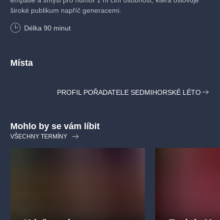
empatie a smysl pro humor z ní činí osobnost, která oslovuje
široké publikum napříč generacemi.
Délka
90
minut
Místa
PROFIL POŘADATELE SEDMIHORSKÉ LÉTO
Mohlo by se vám líbit
VŠECHNY TERMÍNY