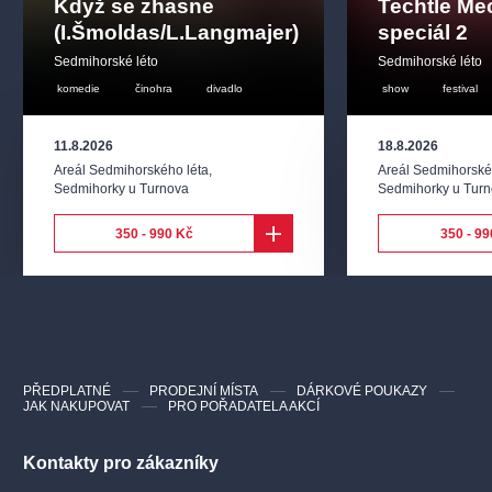
Když se zhasne
Techtle Mec
(I.Šmoldas/L.Langmajer)
speciál 2
Sedmihorské léto
Sedmihorské léto
komedie
činohra
divadlo
show
festival
11.8.2026
18.8.2026
Areál Sedmihorského léta
,
Areál Sedmihorské
Sedmihorky u Turnova
Sedmihorky u Tur
350 - 990 Kč
350 - 99
PŘEDPLATNÉ
PRODEJNÍ MÍSTA
DÁRKOVÉ POUKAZY
JAK NAKUPOVAT
PRO POŘADATELA AKCÍ
Kontakty pro zákazníky