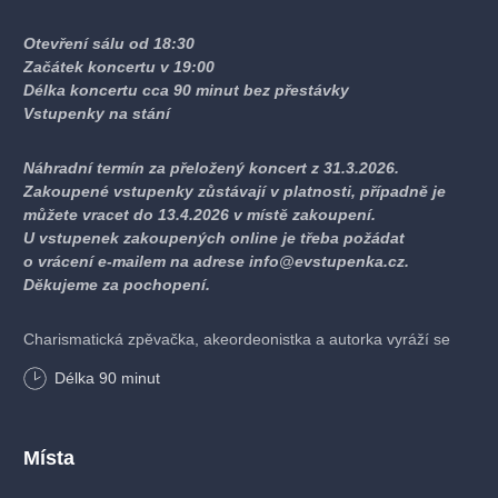
Otevření sálu od 18:30
Začátek koncertu v 19:00
Délka koncertu cca 90 minut bez přestávky
Vstupenky na stání
Náhradní termín za přeložený koncert z 31.3.2026.
Zakoupené vstupenky zůstávají v platnosti, případně je
můžete vracet do 13.4.2026 v místě zakoupení.
U vstupenek zakoupených online je třeba požádat
o vrácení e-mailem na adrese info@evstupenka.cz.
Děkujeme za pochopení.
Charismatická zpěvačka, akeordeonistka a autorka vyráží se
svou kapelou na turné, během kterého divákům představí
Délka
90
minut
album Láska hlína rýč a mnohé další čistě autorské písně. Ani
tentokrát nebudou během jejich koncertů chybět zpěvaččiny
autentické příběhy, které vypráví se svým syrovým humorem
a uhrančivým půvabem a divákům tak přibližuje, co za vznikem
Místa
písní stojí.