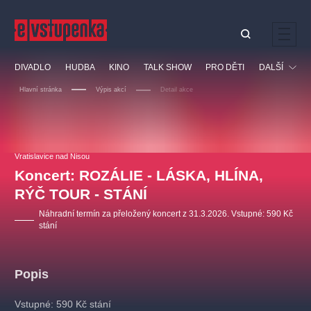
Ostatní hledají
DIVADLO
HUDBA
KINO
TALK SHOW
PRO DĚTI
DALŠÍ
Nejnavštěvovanější
Hlavní stránka
Výpis akcí
Detail akce
divadlo
premiéra
klasickáhudba
letníscéna
Festival
filmováhudba
muzikál
divadlofxšaldy
zámeklemberk
Ostatní
Prohlídky
doporučujeme
dfxs
Vratislavice nad Nisou
Koncert: ROZÁLIE - LÁSKA, HLÍNA,
Vzdělávací
RÝČ TOUR - STÁNÍ
Náhradní termín za přeložený koncert z 31.3.2026. Vstupné: 590 Kč
stání
Popis
Vstupné: 590 Kč stání