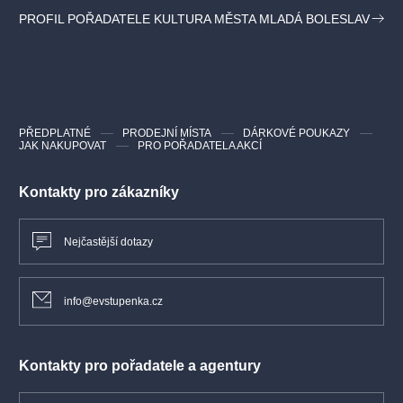
jejich zkušenosti zde.
PROFIL POŘADATELE KULTURA MĚSTA MLADÁ BOLESLAV
Kdo je hypnotizér Jakub Kroulík
Hypnotizér Jakub Kroulík je prvotřídním expertem na hypnózu.
Jako nejlepší hypnotizér v oboru je zván coby konzultant
k projektům zkoumajícím hranici
mezi vědou a magií. Těmi jsou například EXPERIMENT
NÁHODA či INVESTIGÁTORI.
PŘEDPLATNÉ
PRODEJNÍ MÍSTA
DÁRKOVÉ POUKAZY
JAK NAKUPOVAT
PRO POŘADATELA AKCÍ
vstupné 590Kč
Kontakty pro zákazníky
Nejčastější dotazy
info@evstupenka.cz
Kontakty pro pořadatele a agentury