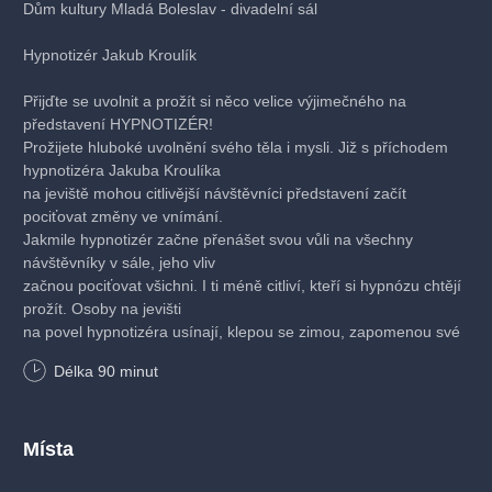
Dům kultury Mladá Boleslav - divadelní sál
Hypnotizér Jakub Kroulík
Přijďte se uvolnit a prožít si něco velice výjimečného na
představení HYPNOTIZÉR!
Prožijete hluboké uvolnění svého těla i mysli. Již s příchodem
hypnotizéra Jakuba Kroulíka
na jeviště mohou citlivější návštěvníci představení začít
pociťovat změny ve vnímání.
Jakmile hypnotizér začne přenášet svou vůli na všechny
návštěvníky v sále, jeho vliv
začnou pociťovat všichni. I ti méně citliví, kteří si hypnózu chtějí
prožít. Osoby na jevišti
na povel hypnotizéra usínají, klepou se zimou, zapomenou své
jméno… Návštěvníci
Délka
90
minut
představení se při tom všem navíc i výborně baví.
Pozn. Někteří návštěvníci představení hypnotizér popisují
pociťování příjemného naladění
Místa
a kvalitnější spánek i několik následujících týdnů. Přečtěte si