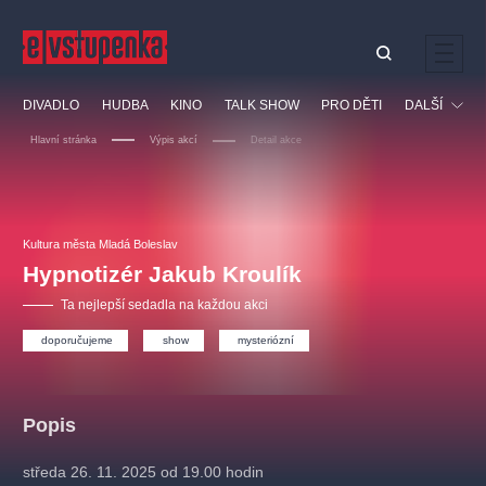
Ostatní hledají
DIVADLO
HUDBA
KINO
TALK SHOW
PRO DĚTI
DALŠÍ
Nejnavštěvovanější
Hlavní stránka
Výpis akcí
Detail akce
divadlo
premiéra
klasickáhudba
letníscéna
Festival
filmováhudba
muzikál
divadlofxšaldy
zámeklemberk
Ostatní
Prohlídky
doporučujeme
dfxs
Kultura města Mladá Boleslav
Hypnotizér Jakub Kroulík
Vzdělávací
Ta nejlepší sedadla na každou akci
doporučujeme
show
mysteriózní
Popis
středa 26. 11. 2025 od 19.00 hodin