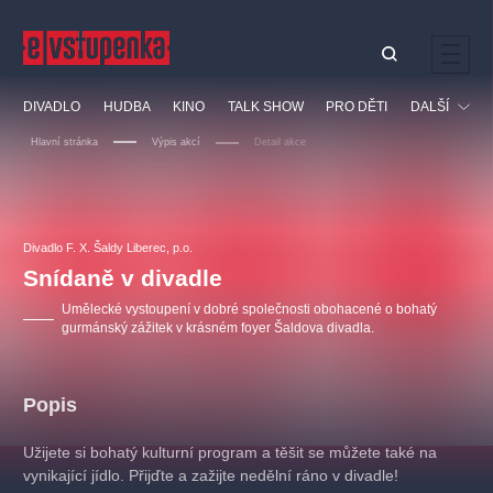
Ostatní hledají
DIVADLO
HUDBA
KINO
TALK SHOW
PRO DĚTI
DALŠÍ
Nejnavštěvovanější
Hlavní stránka
Výpis akcí
Detail akce
divadlo
premiéra
klasickáhudba
letníscéna
Festival
filmováhudba
muzikál
divadlofxšaldy
zámeklemberk
Ostatní
Prohlídky
doporučujeme
dfxs
Divadlo F. X. Šaldy Liberec, p.o.
Snídaně v divadle
Vzdělávací
Umělecké vystoupení v dobré společnosti obohacené o bohatý
gurmánský zážitek v krásném foyer Šaldova divadla.
Popis
Užijete si bohatý kulturní program a těšit se můžete také na
vynikající jídlo. Přijďte a zažijte nedělní ráno v divadle!