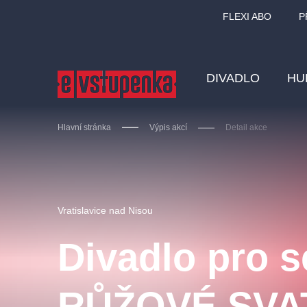
FLEXI ABO
P
DIVADLO
HU
Hlavní stránka
Výpis akcí
Detail akce
Ostatní hledají
Vratislavice nad Nisou
Nejnavštěvovanější
Divadlo pro s
divadlo
premiéra
zámeklemberk
doporučuj
RŮŽOVÉ SVA