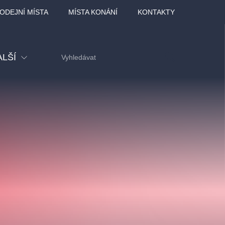
ODEJNÍ MÍSTA
MÍSTA KONÁNÍ
KONTAKTY
ALŠÍ
tival
tatní
ohlídky
dělávací
adlofxšaldy