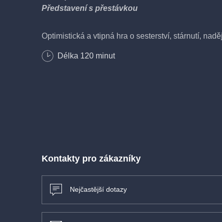
Představení s přestávkou
Optimistická a vtipná hra o sesterství, stárnutí, nadě
důvodech, proč se smát. Výstřední šedesátileté ses
Délka
120
minut
snadný vztah. Teď však musí spolupracovat při org
dcery jedné z nich, a přitom se vzájemně snášet. Z
optimistická Rose nemá ve svém věku problémy, bo
potýká s posledním rozvodem. Uprostřed narůstajíc
dorty a vínem a ve společnosti velmi atraktivního z
ženy zjišťují překvapivé věci...
Hrají:
Světlana Nálepková a Michaela Dolinová
Kontakty pro zákazníky
Nejčastější dotazy