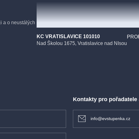
ji a o neustálých
try neměly nikdy
KC VRATISLAVICE 101010
PROF
anizování svatby
Nad Školou 1675, Vratislavice nad NIsou
atímco
hatá Kathryn se
ího zmatku, mezi
ahradníka o sobě
Kontakty pro pořadatele
info@evstupenka.cz