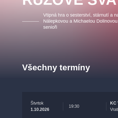
Vtipná hra o sesterství, stárnutí a 
Nálepkovou a Michaelou Dolinovou.
senioři
Všechny termíny
Štvrtok
KC 
19:30
1.10.2026
Vrat