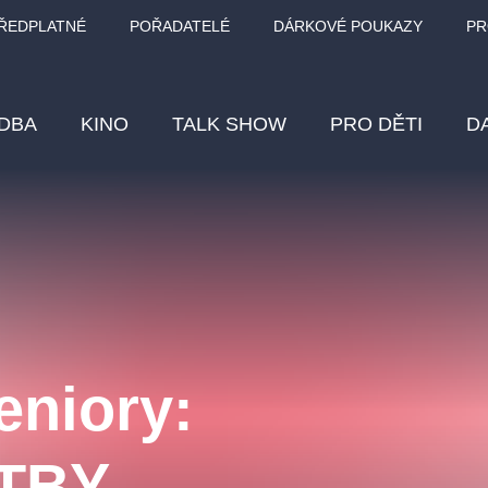
ŘEDPLATNÉ
POŘADATELÉ
DÁRKOVÉ POUKAZY
PR
DBA
KINO
TALK SHOW
PRO DĚTI
D
Fes
Os
Pr
Vz
eniory:
klasickáhudba
letníscéna
filmováhudba
muzikál
div
eme
dfxs
TBY