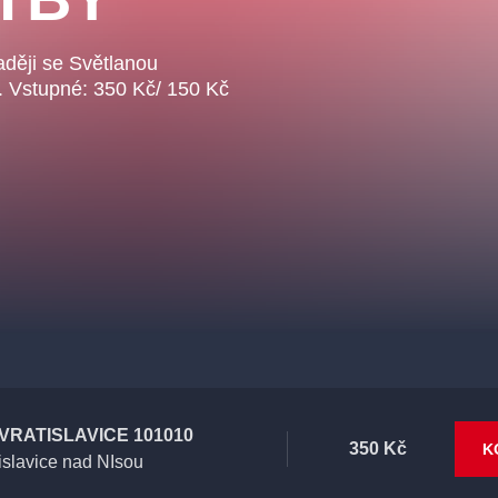
naději se Světlanou
 Vstupné: 350 Kč/ 150 Kč
VRATISLAVICE 101010
350 Kč
K
islavice nad NIsou