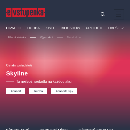
Ostatní hledají
DIVADLO
HUDBA
KINO
TALK SHOW
PRO DĚTI
DALŠÍ
Nejnavštěvovanější
Hlavní stránka
Výpis akcí
Detail akce
divadlo
premiéra
klasickáhudba
letníscéna
Festival
filmováhudba
muzikál
divadlofxšaldy
zámeklemberk
Ostatní
Prohlídky
doporučujeme
dfxs
Ostatní pořadatelé
Skyline
Vzdělávací
Ta nejlepší sedadla na každou akci
koncert
hudba
koncertnítipy