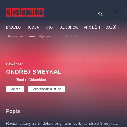
Ostatní hledají
DIVADLO
HUDBA
KINO
TALK SHOW
PRO DĚTI
DALŠÍ
Nejnavštěvovanější
Hlavní stránka
Výpis akcí
Detail akce
divadlo
premiéra
klasickáhudba
letníscéna
Festival
filmováhudba
muzikál
divadlofxšaldy
zámeklemberk
Ostatní
Prohlídky
doporučujeme
dfxs
Lidové sady
ONDŘEJ SMEYKAL
Vzdělávací
Singing Didgeridoo
koncert
experimentální studio
Popis
Recitál utkaný ze tří dekád originální tvorby Ondřeje Smeykala