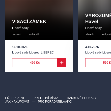
VYROZUMĚN
VISACÍ ZÁMEK
Havel
Lidové sady
Lidové sady
koncert
velký sál
divadlo
velký sá
16.10.2026
4.10.2026
Lidové sady Liberec
,
LIBEREC
Lidové sady Liber
490 Kč
590 
PŘEDPLATNÉ
PRODEJNÍ MÍSTA
DÁRKOVÉ POUKAZY
JAK NAKUPOVAT
PRO POŘADATELA AKCÍ