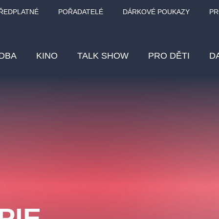
ŘEDPLATNÉ
POŘADATELÉ
DÁRKOVÉ POUKAZY
PR
DBA
KINO
TALK SHOW
PRO DĚTI
D
Fes
Os
Pr
Vz
klasickáhudba
letníscéna
filmováhudba
muzikál
div
eme
dfxs
PIE