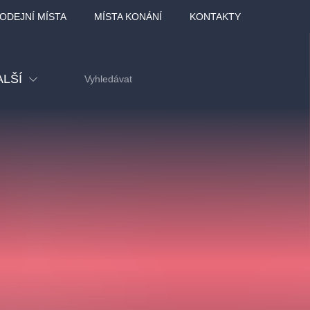
ODEJNÍ MÍSTA
MÍSTA KONÁNÍ
KONTAKTY
ALŠÍ
tival
tatní
ohlídky
dělávací
adlofxšaldy