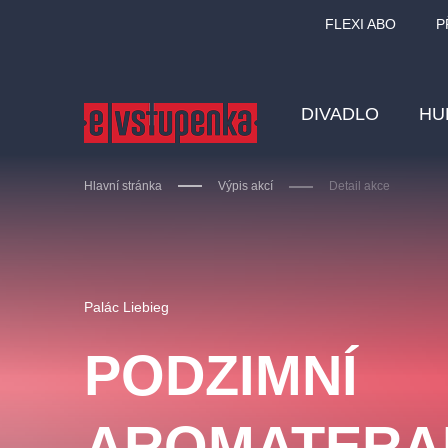
FLEXI ABO
P
DIVADLO
HU
Hlavní stránka
Výpis akcí
Detail akce
Ostatní hledají
Palác Liebieg
Nejnavštěvovanější
PODZIMNÍ
divadlo
premiéra
zámeklemberk
doporučuj
AROMATERA