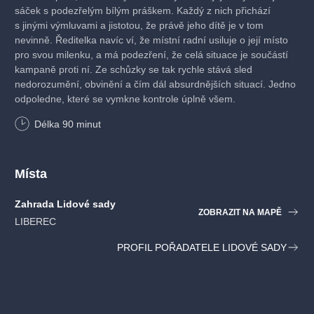
sáček s podezřelým bílým práškem. Každý z nich přichází
s jinými výmluvami a jistotou, že právě jeho dítě je v tom
nevinně. Ředitelka navíc ví, že místní radní usiluje o její místo
pro svou milenku, a má podezření, že celá situace je součástí
kampaně proti ní. Ze schůzky se tak rychle stává sled
nedorozumění, obvinění a čím dál absurdnějších situací. Jedno
odpoledne, které se vymkne kontrole úplně všem.
Délka
90
minut
Místa
Zahrada Lidové sady
ZOBRAZIT NA MAPĚ
LIBEREC
PROFIL POŘADATELE LIDOVÉ SADY