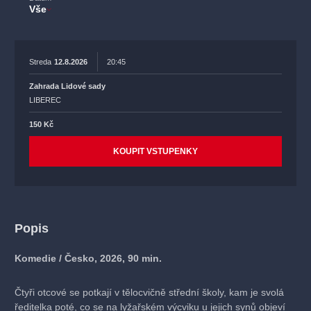
Vše
Streda
12.8.2026
20:45
Zahrada Lidové sady
LIBEREC
150 Kč
KOUPIT VSTUPENKY
Popis
Komedie / Česko, 2026, 90 min.
Čtyři otcové se potkají v tělocvičně střední školy, kam je svolá
ředitelka poté, co se na lyžařském výcviku u jejich synů objeví