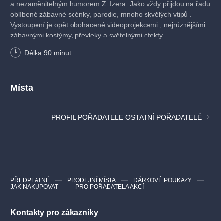
a nezaměnitelným humorem Z. Izera. Jako vždy přijdou na řadu
oblíbené zábavné scénky, parodie, mnoho skvělých vtipů .
Vystoupení je opět obohacené videoprojekcemi , nejrůznějšími
zábavnými kostýmy, převleky a světelnými efekty .
Délka
90
minut
Místa
PROFIL POŘADATELE OSTATNÍ POŘADATELÉ
PŘEDPLATNÉ
PRODEJNÍ MÍSTA
DÁRKOVÉ POUKAZY
JAK NAKUPOVAT
PRO POŘADATELA AKCÍ
Kontakty pro zákazníky