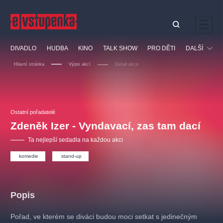
Ostatní hledají
DIVADLO
HUDBA
KINO
TALK SHOW
PRO DĚTI
DALŠÍ
Nejnavštěvovanější
Hlavní stránka
Výpis akcí
Detail akce
divadlo
premiéra
klasickáhudba
letníscéna
Festival
filmováhudba
muzikál
divadlofxšaldy
zámeklemberk
Ostatní
Prohlídky
doporučujeme
dfxs
Ostatní pořadatelé
Zdeněk Izer - Vyndavací, zas tam dací
Vzdělávací
Ta nejlepší sedadla na každou akci
komedie
stand-up
Popis
Pořad, ve kterém se diváci budou moci setkat s jedinečným