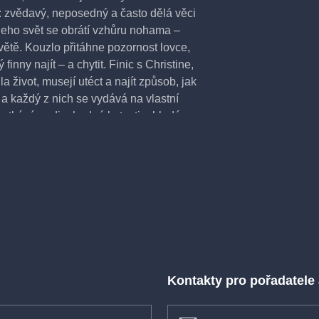
tní: zvědavý, neposedný a často dělá věci
jeho svět se obrátí vzhůru nohama –
světě. Kouzlo přitáhne pozornost lovce,
inny najít – a chytit. Finic s Christine,
 život, musejí utéct a najít způsob, jak
 – a každý z nich se vydává na vlastní
 potkává podivuhodné bytosti a hledá
ztracené magie. Christine se mezitím
 ho našla dřív, než bude pozdě. „Finic
řátelství a o tom, že i ti nejmenší
 se svému strachu.
/ Spojené arabské emiráty, 2025,
Kontakty pro pořadatele