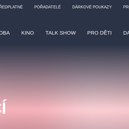
ŘEDPLATNÉ
POŘADATELÉ
DÁRKOVÉ POUKAZY
PR
DBA
KINO
TALK SHOW
PRO DĚTI
D
Fes
Os
Pr
Vz
Í
klasickáhudba
letníscéna
filmováhudba
muzikál
div
eme
dfxs