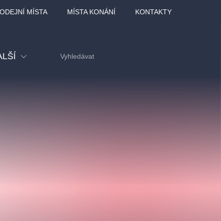
ODEJNÍ MÍSTA
MÍSTA KONÁNÍ
KONTAKTY
ALŠÍ
tival
tatní
ohlídky
dělávací
adlofxšaldy