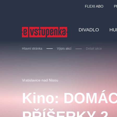
FLEXI ABO
P
DIVADLO
HU
Hlavní stránka
Výpis akcí
Detail akce
Ostatní hledají
Vratislavice nad Nisou
Nejnavštěvovanější
Kino: DOMÁC
divadlo
premiéra
zámeklemberk
doporučuj
PŘÍŠERKY 2