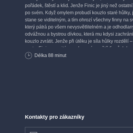
pořádek, štěstí a klid. Jenže Finic je jiný než osta
po svém. Když omylem probudí kouzlo staré hůlky, 
stane se viditelným, a tím ohrozí všechny finny na 
který pátrá po všem nevysvětlitelném a je odhodlaný f
odvážnou a bystrou dívkou, která mu kdysi zachránila
kouzlo zvrátit. Jenže při útěku je síla hůlky rozdělí
cestu. Finic se ocitá v podzemním světě finnů, kde
legendárního Goldfinna, který jediný zná tajemství 
Délka
88
minut
vydává po jeho stopách a udělá všechno pro to, aby
2“ je napínavé, ale laskavé dobrodružství o odvaze, p
dokážou změnit svět – když najdou odvahu postavit
Animovaný/ Dobrodružný/ Komedie/ Rodinný, Rusko
88 min
Kontakty pro zákazníky
Režie: Denis Černov
Scénář: Denis Černov
Hudba: Nikita Savelev, Oddie Newmel