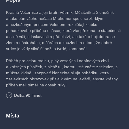
Popis
Krásná Večernice a její bratři Větrník, Měsíčník a Slunečník
a také pán všeho nečasu Mrakomor spolu se zbrklým
a nezkušeným princem Velenem, rozplétají klubko
pohádkového příběhu o lásce, která vše překoná, o statečnosti
a silné vůli, o laskavosti a přátelství, ale také o boji dobra se
zlem a nástrahách, o čárách a kouzlech a o tom, že dobré
srdce je vždy silnější než to tvrdé, kamenné!
Příběh pro celou rodinu, plný veselých i napínavých chvil
a krásných písniček, z nichž tu, kterou jistě znáte z televize, si
můžete klidně i zazpívat! Nenechte si ujít pohádku, která
z televizních obrazovek přišla k vám na jeviště, abyste krásný
příběh měli téměř na dosah ruky!
Délka
90
minut
Místa