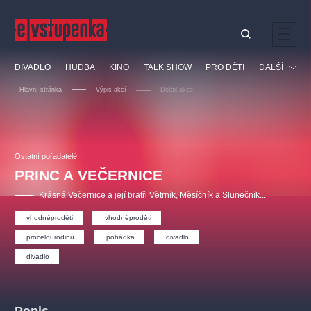
Ostatní hledají
DIVADLO
HUDBA
KINO
TALK SHOW
PRO DĚTI
DALŠÍ
Nejnavštěvovanější
Hlavní stránka
Výpis akcí
Detail akce
divadlo
premiéra
klasickáhudba
letníscéna
Festival
filmováhudba
muzikál
divadlofxšaldy
zámeklemberk
Ostatní
Prohlídky
doporučujeme
dfxs
Ostatní pořadatelé
PRINC A VEČERNICE
Vzdělávací
Krásná Večernice a její bratři Větrník, Měsíčník a Slunečník...
vhodnéproděti
vhodnéproděti
procelourodinu
pohádka
divadlo
divadlo