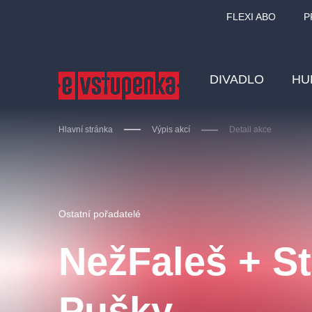
FLEXI ABO
P
DIVADLO
HU
Hlavní stránka
Výpis akcí
Detail akce
Ostatní hledají
Ostatní pořadatelé
Nejnavštěvovanější
NežFaleš + St
divadlo
premiéra
zámeklemberk
doporučuj
Pušky