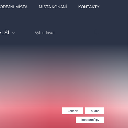
ODEJNÍ MÍSTA
MÍSTA KONÁNÍ
KONTAKTY
ALŠÍ
tival
tatní
ohlídky
dělávací
adlofxšaldy
koncert
hudba
koncertnítipy