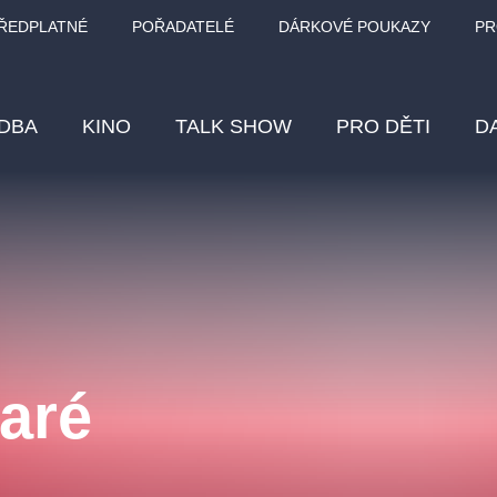
ŘEDPLATNÉ
POŘADATELÉ
DÁRKOVÉ POUKAZY
PR
DBA
KINO
TALK SHOW
PRO DĚTI
D
Fes
Os
Pr
Vz
aré
klasickáhudba
letníscéna
filmováhudba
muzikál
div
eme
dfxs